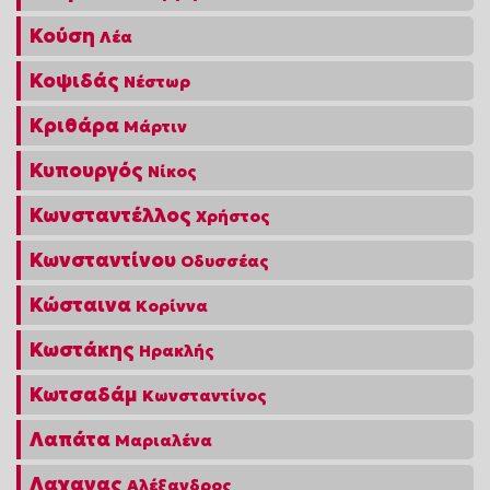
Κούση
Λέα
Κοψιδάς
Νέστωρ
Κριθάρα
Μάρτιν
Κυπουργός
Νίκος
Κωνσταντέλλος
Χρήστος
Κωνσταντίνου
Οδυσσέας
Κώσταινα
Κορίννα
Κωστάκης
Ηρακλής
Κωτσαδάμ
Κωνσταντίνος
Λαπάτα
Μαριαλένα
Λαχανας
Αλέξανδρος