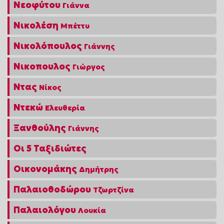
Νεοφύτου
Γιάννα
Νικολέση
Μπέττυ
Νικολόπουλος
Γιάννης
Νικοπουλος
Γιώργος
Ντας
Νίκος
Ντεκώ
Ελευθερία
Ξανθούλης
Γιάννης
Οι 5 Ταξιδιώτες
Οικονομάκης
Δημήτρης
Παλαιοθοδώρου
Τζωρτζίνα
Παλαιολόγου
Λουκία