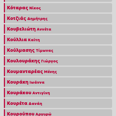
Κόταρας
Νίκος
Κοτζιάς
Δημήτρης
Κουβελιώτη
Αννέτα
Κούλλια
Καίτη
Κούλμασης
Τίμωνας
Κουλουράκης
Γιώργος
Κουμανταρέας
Μένης
Κουράκη
Ιωάννα
Κουράκου
Αντιγίνη
Κουρέτα
Δανάη
Κουρούπου
Αργυρώ