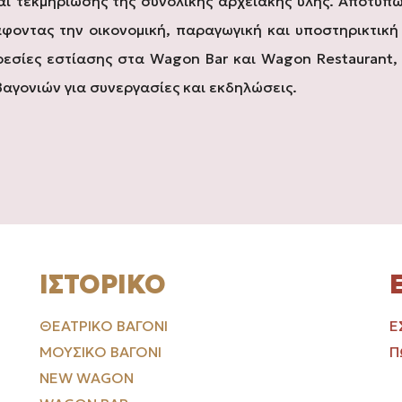
αι τεκμηρίωσης της συνολικής αρχειακής ύλης. Αποτυπ
άφοντας την οικονομική, παραγωγική και υποστηρικτικ
ηρεσίες εστίασης στα Wagon Bar και Wagon Restaurant,
αγονιών για συνεργασίες και εκδηλώσεις.
ΙΣΤΟΡΙΚΌ
ΘΕΑΤΡΙΚΌ ΒΑΓΌΝΙ
Ε
ΜΟΥΣΙΚΌ ΒΑΓΌΝΙ
Π
NEW WAGON