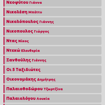
Νεοφύτου
Γιάννα
Νικολέση
Μπέττυ
Νικολόπουλος
Γιάννης
Νικοπουλος
Γιώργος
Ντας
Νίκος
Ντεκώ
Ελευθερία
Ξανθούλης
Γιάννης
Οι 5 Ταξιδιώτες
Οικονομάκης
Δημήτρης
Παλαιοθοδώρου
Τζωρτζίνα
Παλαιολόγου
Λουκία