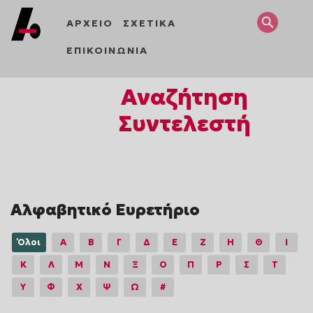
ΑΡΧΕΙΟ
ΣΧΕΤΙΚΑ
ΕΠΙΚΟΙΝΩΝΙΑ
Αναζήτηση
Συντελεστή
Αλφαβητικό Ευρετήριο
Όλοι
Α
Β
Γ
Δ
Ε
Ζ
Η
Θ
Ι
Κ
Λ
Μ
Ν
Ξ
Ο
Π
Ρ
Σ
Τ
Υ
Φ
Χ
Ψ
Ω
#