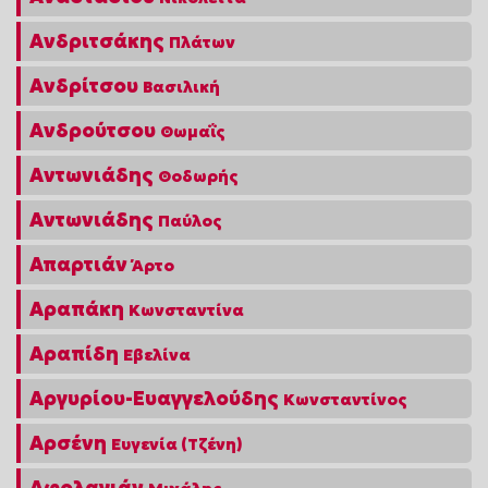
Ανδριτσάκης
Πλάτων
Ανδρίτσου
Βασιλική
Ανδρούτσου
Θωμαΐς
Αντωνιάδης
Θοδωρής
Αντωνιάδης
Παύλος
Απαρτιάν
Άρτο
Αραπάκη
Κωνσταντίνα
Αραπίδη
Εβελίνα
Αργυρίου-Ευαγγελούδης
Κωνσταντίνος
Αρσένη
Ευγενία (Τζένη)
Αφολαγιάν