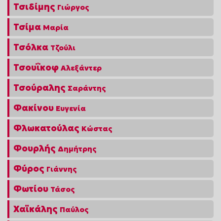
Τσιδίμης
Γιώργος
Τσίμα
Μαρία
Τσόλκα
Τζούλι
Τσουΐκοφ
Αλεξάντερ
Τσούραλης
Σαράντης
Φακίνου
Ευγενία
Φλωκατούλας
Κώστας
Φουρλής
Δημήτρης
Φύρος
Γιάννης
Φωτίου
Τάσος
Χαϊκάλης
Παύλος