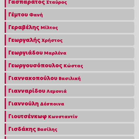
Γασπαράτος
Σταύρος
Γέμτου
Φανή
Γεραβέλης
Μίλτος
Γεωργαλής
Χρήστος
Γεωργιάδου
Μαρλένα
Γεωργουσόπουλος
Κώστας
Γιαννακοπούλου
Βασιλική
Γιανναρίδου
Λεμονιά
Γιαννούλη
Δέσποινα
Γιουτσένκωφ
Κωνσταντίν
Γισδάκης
Βασίλης