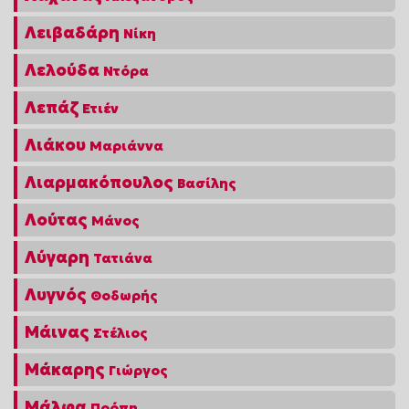
Λειβαδάρη
Νίκη
Λελούδα
Ντόρα
Λεπάζ
Ετιέν
Λιάκου
Μαριάννα
Λιαρμακόπουλος
Βασίλης
Λούτας
Μάνος
Λύγαρη
Τατιάνα
Λυγνός
Θοδωρής
Μάινας
Στέλιος
Μάκαρης
Γιώργος
Μάλφα
Ποόπη