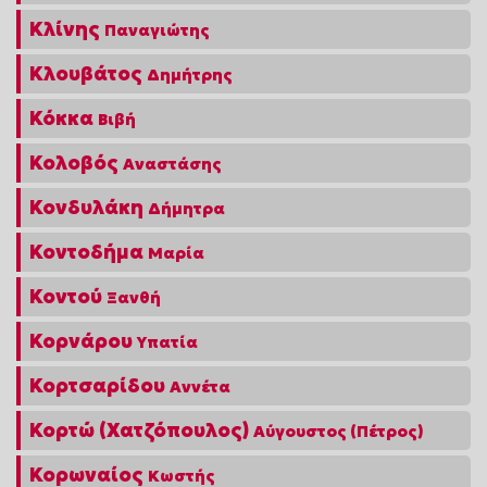
Κλίνης
Παναγιώτης
Κλουβάτος
Δημήτρης
Κόκκα
Βιβή
Κολοβός
Αναστάσης
Κονδυλάκη
Δήμητρα
Κοντοδήμα
Μαρία
Κοντού
Ξανθή
Κορνάρου
Υπατία
Κορτσαρίδου
Αννέτα
Κορτώ (Χατζόπουλος)
Αύγουστος (Πέτρος)
Κορωναίος
Κωστής