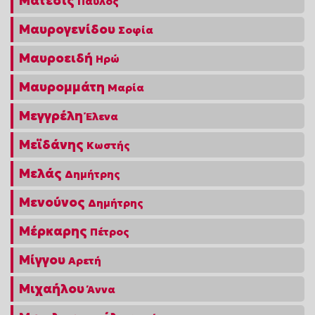
Μάτεσις
Παύλος
Μαυρογενίδου
Σοφία
Μαυροειδή
Ηρώ
Μαυρομμάτη
Μαρία
Μεγγρέλη
Έλενα
Μεϊδάνης
Κωστής
Μελάς
Δημήτρης
Μενούνος
Δημήτρης
Μέρκαρης
Πέτρος
Μίγγου
Αρετή
Μιχαήλου
Άννα