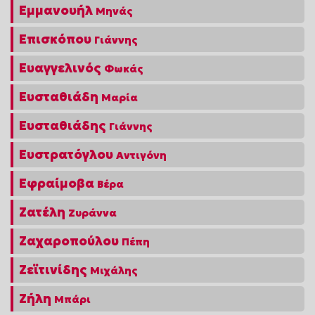
Εμμανουήλ
Μηνάς
Επισκόπου
Γιάννης
Ευαγγελινός
Φωκάς
Ευσταθιάδη
Μαρία
Ευσταθιάδης
Γιάννης
Ευστρατόγλου
Αντιγόνη
Εφραίμοβα
Βέρα
Ζατέλη
Ζυράννα
Ζαχαροπούλου
Πέπη
Ζεϊτινίδης
Μιχάλης
Ζήλη
Μπάρι