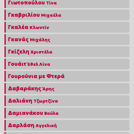
Γιωτοπούλου
Τίνα
Γκαβριλίου
Μιχαέλα
Γκαλέα
Κλωντίν
Γκανάς
Μιχάλης
Γκίζελη
Χριστέλα
Γουάιτ
Έθελ Λίνα
Γουρούνια με Φτερά
Δαβαράκης
Άρης
Δαλιάνη
Τζωρτζίνα
Δαμιανάκου
Βούλα
Δαρλάση
Αγγελική