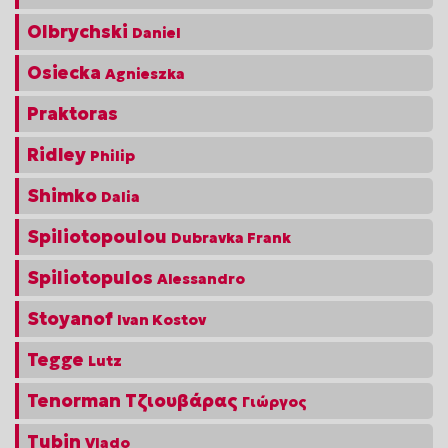
Olbrychski
Daniel
Osiecka
Agnieszka
Praktoras
Ridley
Philip
Shimko
Dalia
Spiliotopoulou
Dubravka Frank
Spiliotopulos
Alessandro
Stoyanof
Ivan Kostov
Tegge
Lutz
Tenorman Τζιουβάρας
Γιώργος
Tubin
Vlado