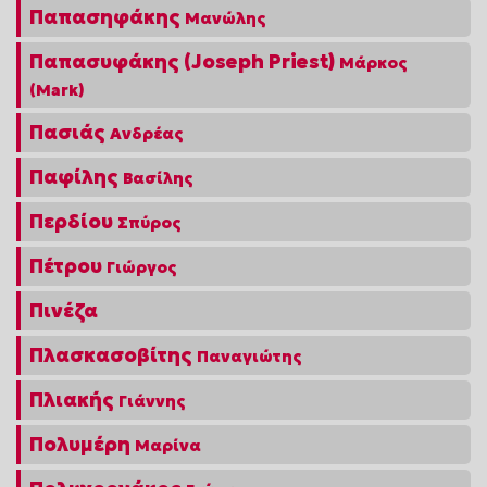
Παπασηφάκης
Μανώλης
Παπασυφάκης (Joseph Priest)
Μάρκος
(Mark)
Πασιάς
Ανδρέας
Παφίλης
Βασίλης
Περδίου
Σπύρος
Πέτρου
Γιώργος
Πινέζα
Πλασκασοβίτης
Παναγιώτης
Πλιακής
Γιάννης
Πολυμέρη
Μαρίνα