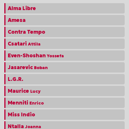
Alma Libre
Amesa
Contra Tempo
Csatari
Attila
Even-Shoshan
Yossefa
Jasarevic
Boban
L.G.R.
Maurice
Lucy
Menniti
Enrico
Miss Indio
Ntalla
Joanna