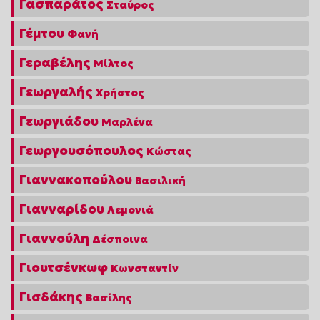
Γασπαράτος
Σταύρος
Γέμτου
Φανή
Γεραβέλης
Μίλτος
Γεωργαλής
Χρήστος
Γεωργιάδου
Μαρλένα
Γεωργουσόπουλος
Κώστας
Γιαννακοπούλου
Βασιλική
Γιανναρίδου
Λεμονιά
Γιαννούλη
Δέσποινα
Γιουτσένκωφ
Κωνσταντίν
Γισδάκης
Βασίλης