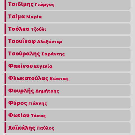
Τσιδίμης
Γιώργος
Τσίμα
Μαρία
Τσόλκα
Τζούλι
Τσουΐκοφ
Αλεξάντερ
Τσούραλης
Σαράντης
Φακίνου
Ευγενία
Φλωκατούλας
Κώστας
Φουρλής
Δημήτρης
Φύρος
Γιάννης
Φωτίου
Τάσος
Χαϊκάλης
Παύλος