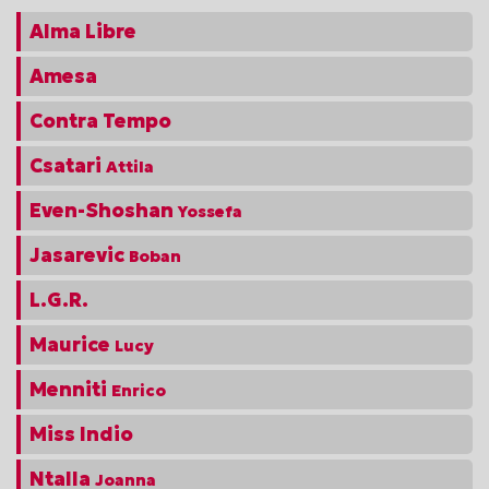
Alma Libre
Amesa
Contra Tempo
Csatari
Attila
Even-Shoshan
Yossefa
Jasarevic
Boban
L.G.R.
Maurice
Lucy
Menniti
Enrico
Miss Indio
Ntalla
Joanna