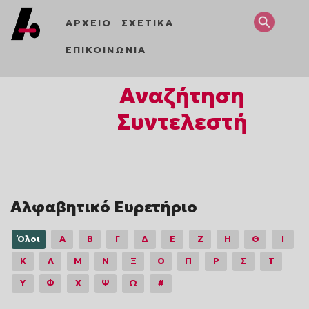
ΑΡΧΕΙΟ
ΣΧΕΤΙΚΑ
ΕΠΙΚΟΙΝΩΝΙΑ
Αναζήτηση
Συντελεστή
Αλφαβητικό Ευρετήριο
Όλοι
Α
Β
Γ
Δ
Ε
Ζ
Η
Θ
Ι
Κ
Λ
Μ
Ν
Ξ
Ο
Π
Ρ
Σ
Τ
Υ
Φ
Χ
Ψ
Ω
#