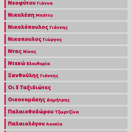
Νεοφύτου
Γιάννα
Νικολέση
Μπέττυ
Νικολόπουλος
Γιάννης
Νικοπουλος
Γιώργος
Ντας
Νίκος
Ντεκώ
Ελευθερία
Ξανθούλης
Γιάννης
Οι 5 Ταξιδιώτες
Οικονομάκης
Δημήτρης
Παλαιοθοδώρου
Τζωρτζίνα
Παλαιολόγου
Λουκία