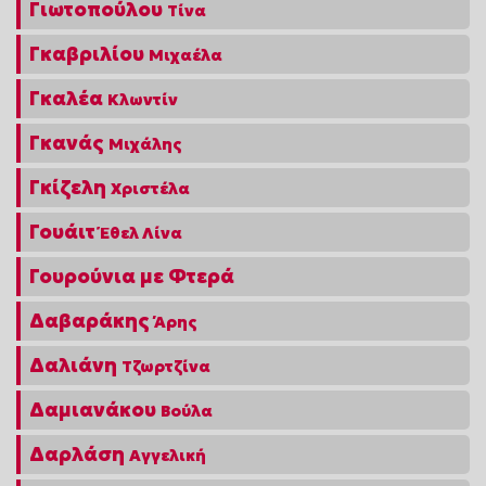
Γιωτοπούλου
Τίνα
Γκαβριλίου
Μιχαέλα
Γκαλέα
Κλωντίν
Γκανάς
Μιχάλης
Γκίζελη
Χριστέλα
Γουάιτ
Έθελ Λίνα
Γουρούνια με Φτερά
Δαβαράκης
Άρης
Δαλιάνη
Τζωρτζίνα
Δαμιανάκου
Βούλα
Δαρλάση
Αγγελική