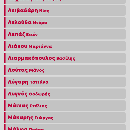
Λειβαδάρη
Νίκη
Λελούδα
Ντόρα
Λεπάζ
Ετιέν
Λιάκου
Μαριάννα
Λιαρμακόπουλος
Βασίλης
Λούτας
Μάνος
Λύγαρη
Τατιάνα
Λυγνός
Θοδωρής
Μάινας
Στέλιος
Μάκαρης
Γιώργος
Μάλφα
Ποόπη