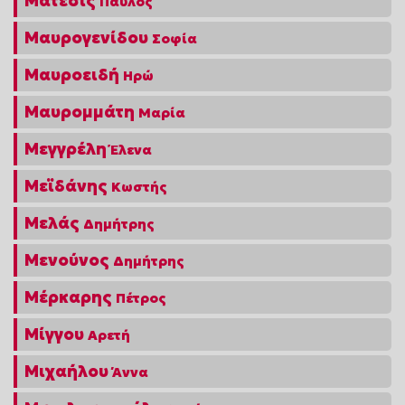
Μάτεσις
Παύλος
Μαυρογενίδου
Σοφία
Μαυροειδή
Ηρώ
Μαυρομμάτη
Μαρία
Μεγγρέλη
Έλενα
Μεϊδάνης
Κωστής
Μελάς
Δημήτρης
Μενούνος
Δημήτρης
Μέρκαρης
Πέτρος
Μίγγου
Αρετή
Μιχαήλου
Άννα