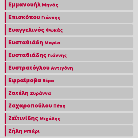
Εμμανουήλ
Μηνάς
Επισκόπου
Γιάννης
Ευαγγελινός
Φωκάς
Ευσταθιάδη
Μαρία
Ευσταθιάδης
Γιάννης
Ευστρατόγλου
Αντιγόνη
Εφραίμοβα
Βέρα
Ζατέλη
Ζυράννα
Ζαχαροπούλου
Πέπη
Ζεϊτινίδης
Μιχάλης
Ζήλη
Μπάρι