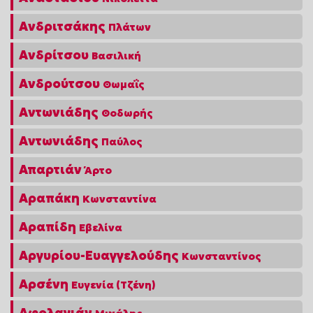
Ανδριτσάκης
Πλάτων
Ανδρίτσου
Βασιλική
Ανδρούτσου
Θωμαΐς
Αντωνιάδης
Θοδωρής
Αντωνιάδης
Παύλος
Απαρτιάν
Άρτο
Αραπάκη
Κωνσταντίνα
Αραπίδη
Εβελίνα
Αργυρίου-Ευαγγελούδης
Κωνσταντίνος
Αρσένη
Ευγενία (Τζένη)
Αφολαγιάν