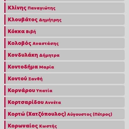
Κλίνης
Παναγιώτης
Κλουβάτος
Δημήτρης
Κόκκα
Βιβή
Κολοβός
Αναστάσης
Κονδυλάκη
Δήμητρα
Κοντοδήμα
Μαρία
Κοντού
Ξανθή
Κορνάρου
Υπατία
Κορτσαρίδου
Αννέτα
Κορτώ (Χατζόπουλος)
Αύγουστος (Πέτρος)
Κορωναίος
Κωστής