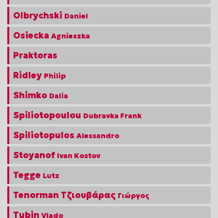
Olbrychski
Daniel
Osiecka
Agnieszka
Praktoras
Ridley
Philip
Shimko
Dalia
Spiliotopoulou
Dubravka Frank
Spiliotopulos
Alessandro
Stoyanof
Ivan Kostov
Tegge
Lutz
Tenorman Τζιουβάρας
Γιώργος
Tubin
Vlado