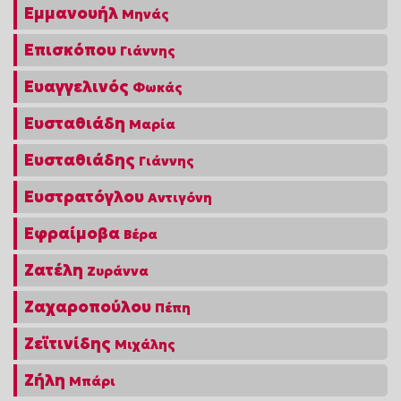
Εμμανουήλ
Μηνάς
Επισκόπου
Γιάννης
Ευαγγελινός
Φωκάς
Ευσταθιάδη
Μαρία
Ευσταθιάδης
Γιάννης
Ευστρατόγλου
Αντιγόνη
Εφραίμοβα
Βέρα
Ζατέλη
Ζυράννα
Ζαχαροπούλου
Πέπη
Ζεϊτινίδης
Μιχάλης
Ζήλη
Μπάρι