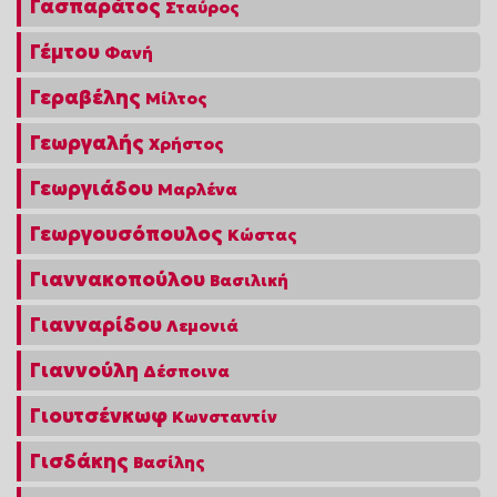
Γασπαράτος
Σταύρος
Γέμτου
Φανή
Γεραβέλης
Μίλτος
Γεωργαλής
Χρήστος
Γεωργιάδου
Μαρλένα
Γεωργουσόπουλος
Κώστας
Γιαννακοπούλου
Βασιλική
Γιανναρίδου
Λεμονιά
Γιαννούλη
Δέσποινα
Γιουτσένκωφ
Κωνσταντίν
Γισδάκης
Βασίλης