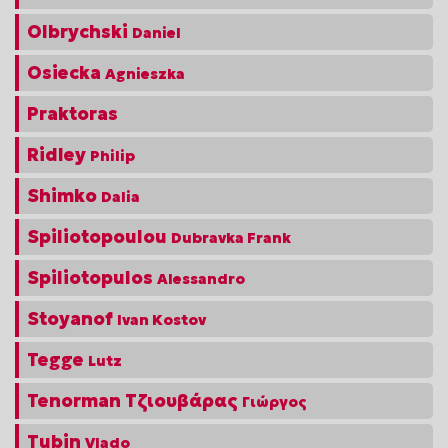
Olbrychski
Daniel
Osiecka
Agnieszka
Praktoras
Ridley
Philip
Shimko
Dalia
Spiliotopoulou
Dubravka Frank
Spiliotopulos
Alessandro
Stoyanof
Ivan Kostov
Tegge
Lutz
Tenorman Τζιουβάρας
Γιώργος
Tubin
Vlado