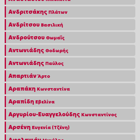
Ανδριτσάκης
Πλάτων
Ανδρίτσου
Βασιλική
Ανδρούτσου
Θωμαΐς
Αντωνιάδης
Θοδωρής
Αντωνιάδης
Παύλος
Απαρτιάν
Άρτο
Αραπάκη
Κωνσταντίνα
Αραπίδη
Εβελίνα
Αργυρίου-Ευαγγελούδης
Κωνσταντίνος
Αρσένη
Ευγενία (Τζένη)
Αφολαγιάν