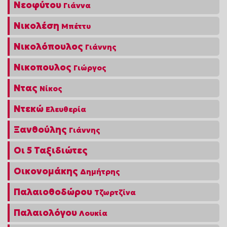
Νεοφύτου
Γιάννα
Νικολέση
Μπέττυ
Νικολόπουλος
Γιάννης
Νικοπουλος
Γιώργος
Ντας
Νίκος
Ντεκώ
Ελευθερία
Ξανθούλης
Γιάννης
Οι 5 Ταξιδιώτες
Οικονομάκης
Δημήτρης
Παλαιοθοδώρου
Τζωρτζίνα
Παλαιολόγου
Λουκία