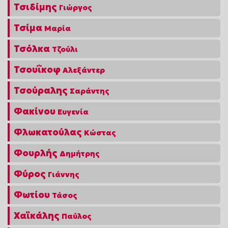
Τσιδίμης
Γιώργος
Τσίμα
Μαρία
Τσόλκα
Τζούλι
Τσουΐκοφ
Αλεξάντερ
Τσούραλης
Σαράντης
Φακίνου
Ευγενία
Φλωκατούλας
Κώστας
Φουρλής
Δημήτρης
Φύρος
Γιάννης
Φωτίου
Τάσος
Χαϊκάλης
Παύλος