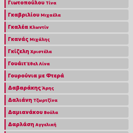
Γιωτοπούλου
Τίνα
Γκαβριλίου
Μιχαέλα
Γκαλέα
Κλωντίν
Γκανάς
Μιχάλης
Γκίζελη
Χριστέλα
Γουάιτ
Έθελ Λίνα
Γουρούνια με Φτερά
Δαβαράκης
Άρης
Δαλιάνη
Τζωρτζίνα
Δαμιανάκου
Βούλα
Δαρλάση
Αγγελική