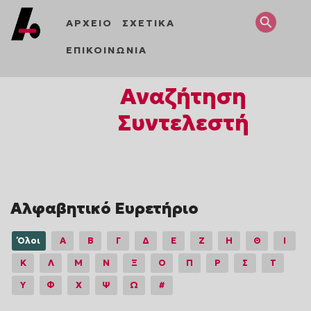
ΑΡΧΕΙΟ
ΣΧΕΤΙΚΑ
ΕΠΙΚΟΙΝΩΝΙΑ
Αναζήτηση
Συντελεστή
Αλφαβητικό Ευρετήριο
Όλοι
Α
Β
Γ
Δ
Ε
Ζ
Η
Θ
Ι
Κ
Λ
Μ
Ν
Ξ
Ο
Π
Ρ
Σ
Τ
Υ
Φ
Χ
Ψ
Ω
#