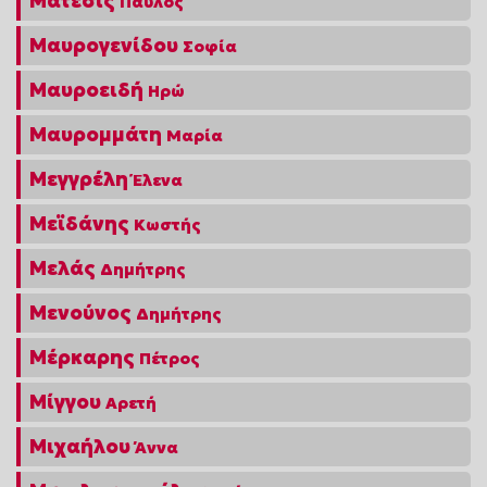
Μάτεσις
Παύλος
Μαυρογενίδου
Σοφία
Μαυροειδή
Ηρώ
Μαυρομμάτη
Μαρία
Μεγγρέλη
Έλενα
Μεϊδάνης
Κωστής
Μελάς
Δημήτρης
Μενούνος
Δημήτρης
Μέρκαρης
Πέτρος
Μίγγου
Αρετή
Μιχαήλου
Άννα