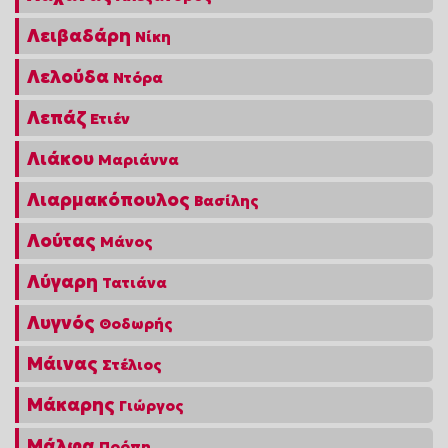
Λειβαδάρη
Νίκη
Λελούδα
Ντόρα
Λεπάζ
Ετιέν
Λιάκου
Μαριάννα
Λιαρμακόπουλος
Βασίλης
Λούτας
Μάνος
Λύγαρη
Τατιάνα
Λυγνός
Θοδωρής
Μάινας
Στέλιος
Μάκαρης
Γιώργος
Μάλφα
Ποόπη