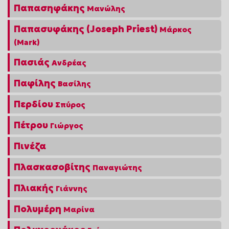
Παπασηφάκης
Μανώλης
Παπασυφάκης (Joseph Priest)
Μάρκος
(Mark)
Πασιάς
Ανδρέας
Παφίλης
Βασίλης
Περδίου
Σπύρος
Πέτρου
Γιώργος
Πινέζα
Πλασκασοβίτης
Παναγιώτης
Πλιακής
Γιάννης
Πολυμέρη
Μαρίνα