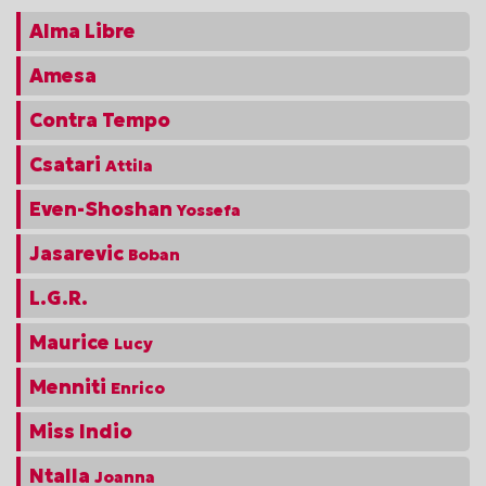
Alma Libre
Amesa
Contra Tempo
Csatari
Attila
Even-Shoshan
Yossefa
Jasarevic
Boban
L.G.R.
Maurice
Lucy
Menniti
Enrico
Miss Indio
Ntalla
Joanna