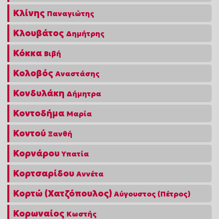
Κλίνης
Παναγιώτης
Κλουβάτος
Δημήτρης
Κόκκα
Βιβή
Κολοβός
Αναστάσης
Κονδυλάκη
Δήμητρα
Κοντοδήμα
Μαρία
Κοντού
Ξανθή
Κορνάρου
Υπατία
Κορτσαρίδου
Αννέτα
Κορτώ (Χατζόπουλος)
Αύγουστος (Πέτρος)
Κορωναίος
Κωστής