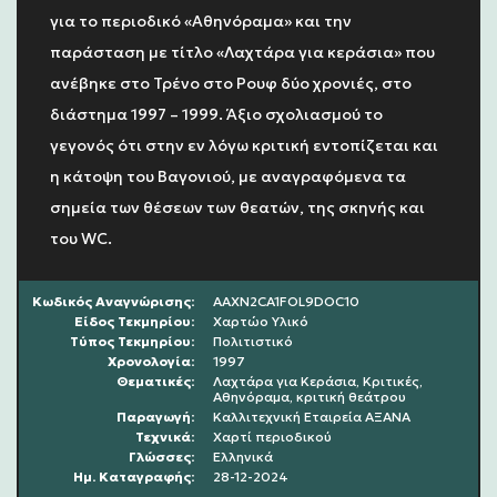
για το περιοδικό «Αθηνόραμα» και την
παράσταση με τίτλο «Λαχτάρα για κεράσια» που
ανέβηκε στο Τρένο στο Ρουφ δύο χρονιές, στο
διάστημα 1997 – 1999. Άξιο σχολιασμού το
γεγονός ότι στην εν λόγω κριτική εντοπίζεται και
η κάτοψη του Βαγονιού, με αναγραφόμενα τα
σημεία των θέσεων των θεατών, της σκηνής και
του WC.
Κωδικός Αναγνώρισης:
AAXN2CA1FOL9DOC10
Είδος Τεκμηρίου:
Χαρτώο Υλικό
Τύπος Τεκμηρίου:
Πολιτιστικό
Χρονολoγία:
1997
Θεματικές:
Λαχτάρα για Κεράσια, Κριτικές,
Αθηνόραμα, κριτική θεάτρου
Παραγωγή:
Καλλιτεχνική Εταιρεία ΑΞΑΝΑ
Τεχνικά:
Χαρτί περιοδικού
Γλώσσες:
Ελληνικά
Ημ. Καταγραφής:
28-12-2024