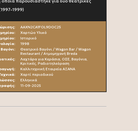
η οποία παρουσιάστηκε για δύο θεατρικές
(1997–1999)
ώρισης:
AAXN2CA1FOL9DOC25
κμηρίου:
Χαρτώο Υλικό
κμηρίου:
Ιστορικό
ολoγία:
1998
Βαγόνι:
Θεατρικό Βαγόνι / Wagon Bar / Wagon
Restaurant / Ατμομηχανή Breda
ατικές:
Λαχτάρα για Κεράσια, ΟΣΕ, Βαγόνια,
Κριτικές, Ραδιοτηλεόραση
ραγωγή:
Καλλιτεχνική Εταιρεία ΑΞΑΝΑ
Τεχνικά:
Χαρτί περιοδικού
λώσσες:
Ελληνικά
γραφής:
11-09-2025