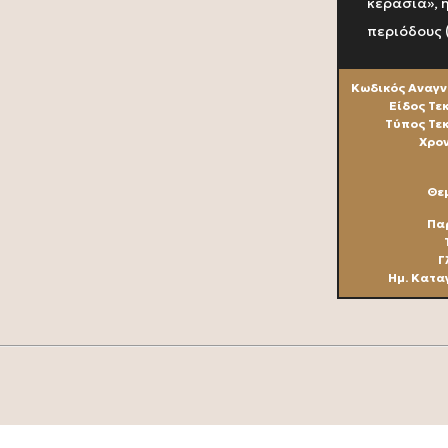
κεράσια», 
περιόδους 
Κωδικός Αναγν
Είδος Τε
Τύπος Τε
Χρον
Θεμ
Πα
Γ
Ημ. Κατα