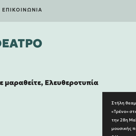
ΕΠΙΚΟΙΝΩΝΙΑ
ΘΕΑΤΡΟ
τε μαραθείτε, Ελευθεροτυπία
Στήλη θεαμ
«Τρένο» στ
την 28η Μα
μουσικής π