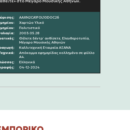
αθείτε» στο Μέγαρο Μουσικής Αθηνών.
ώρισης:
AAXN2CA1FOL10DOC26
κμηρίου:
Χαρτώο Υλικό
κμηρίου:
Πολιτιστικό
ολoγία:
2003.05.28
ατικές:
Θέλετε δέντρ’ ανθίσετε, Ελευθεροτυπία,
Μέγαρο Μουσικής Αθηνών
ραγωγή:
Καλλιτεχνική Εταιρεία ΑΞΑΝΑ
Τεχνικά:
Απόκομμα εφημερίδας κολλημένα σε φύλλο
Α4.
λώσσες:
Ελληνικά
γραφής:
04-12-2024
ΕΜΠΟΡΙΚΌ