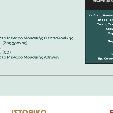
θέλετε μαρ
Κωδικός Αναγν
Είδος Τε
Τύπος Τε
Χρον
Θεμ
ε στο Μέγαρο Μουσικής Θεσσαλονίκης
Πα
. (2ος χρόνος)
.
. (CD)
Γ
ε στο Μέγαρο Μουσικής Αθηνών
Ημ. Κατα
ΙΣΤΟΡΙΚΌ