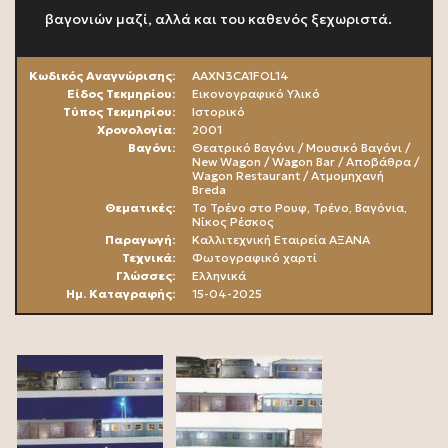
βαγονιών μαζί, αλλά και του καθενός ξεχωριστά.
Κωδικός Αναγνώρισης:
AAXN3CA1FOL14
Είδος Τεκμηρίου:
Εικονογραφικό Υλικό
Τύπος Τεκμηρίου:
Ιστορικό
Χρονολoγία:
2001
Βαγόνι:
Θεατρικό Βαγόνι / Μουσικό Βαγόνι /
New Wagon / Wagon Bar / Αποβάθρα /
Wagon Restaurant / Ατμομηχανή
Breda
Θεματικές:
Το Τρένο στο Ρουφ, Τρένο, Βαγόνια,
Νίκος Ρέσκος
Παραγωγή:
Καλλιτεχνική Εταιρεία ΑΞΑΝΑ
Τεχνικά:
Φωτογραφικό χαρτί
Γλώσσες:
Ελληνικά
Ημ. Καταγραφής:
15-04-2025