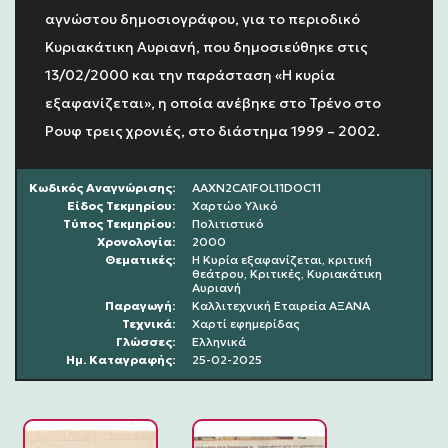
αγνώστου δημοσιογράφου, για το περιοδικό
Κυριακάτικη Αυριανή, που δημοσιεύθηκε στις
13/02/2000 και την παράσταση «Η κυρία
εξαφανίζεται», η οποία ανέβηκε στο Τρένο στο
Ρουφ τρεις χρονιές, στο διάστημα 1999 – 2002.
Κωδικός Αναγνώρισης:
AAXN2CA1FOL11DOC11
Είδος Τεκμηρίου:
Χαρτώο Υλικό
Τύπος Τεκμηρίου:
Πολιτιστικό
Χρονολoγία:
2000
Θεματικές:
Η Κυρία εξαφανίζεται, κριτική
θεάτρου, Κριτικές, Κυριακάτικη
Αυριανή
Παραγωγή:
Καλλιτεχνική Εταιρεία ΑΞΑΝΑ
Τεχνικά:
Χαρτί εφημερίδας
Γλώσσες:
Ελληνικά
Ημ. Καταγραφής:
25-02-2025